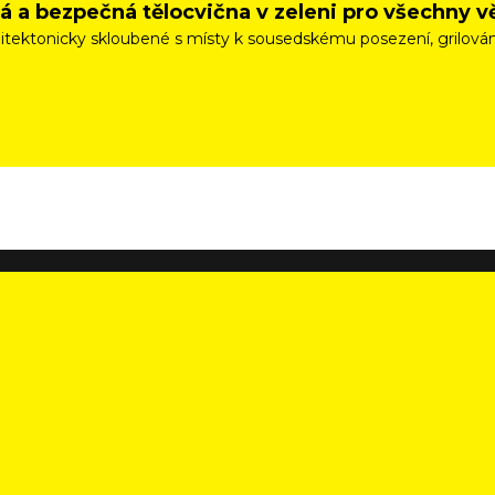
vá a bezpečná tělocvična v zeleni pro všechny 
rchitektonicky skloubené s místy k sousedskému posezení, grilo