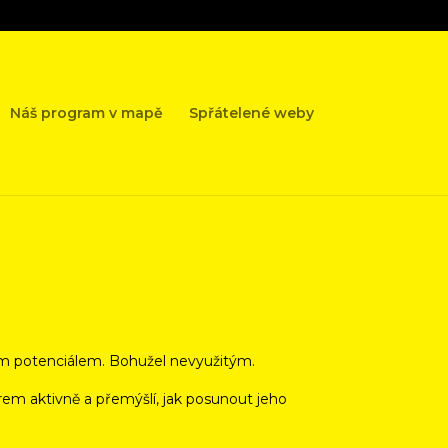
Náš program v mapě
Spřátelené weby
ým potenciálem. Bohužel nevyužitým.
rem aktivně a přemýšlí, jak posunout jeho