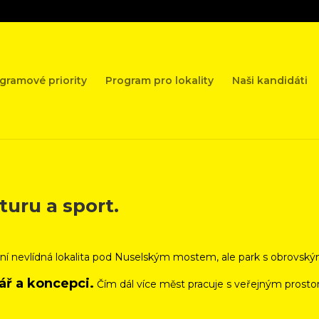
gramové priority
Program pro lokality
Naši kandidáti
turu a sport.
ní nevlídná lokalita pod Nuselským mostem,
ale park s obrovsk
ář a koncepci.
Čím dál více měst pracuje s veřejným prosto