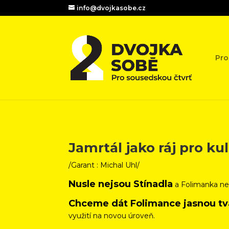
info@dvojkasobe.cz
Pro
Jamrtál jako ráj pro kul
/Garant : Michal Uhl/
Nusle nejsou Stínadla
a Folimanka ne
Chceme dát Folimance jasnou tv
využití na novou úroveň.