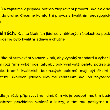
ů a zajistíme v případě potřeb zlepšování provozu školek v
ky do druhé. Chceme komfortní provoz s kvalitním pedagogi
.
delnách.
Kvalita školních jídel se v některých školách za posl
í jídelně bylo kvalitní, zdravé a chutné.
 školní stravování v Praze 2 tak, aby vysoký standard a výbě
rozšíříme výběr jídel tak, aby pokrýval větší paletu potřeb 
rgie. Kromě kvalitních bezmasých pokrmů mají být školní 
ystému školních jídelen ulevíme ředitelům škol od zbytečné
ídlo je vždy připravováno lidmi. Čím víc je podpoříme, tím bud
bízet pravidelná školení a kurzy, a tím mu poskytnout 