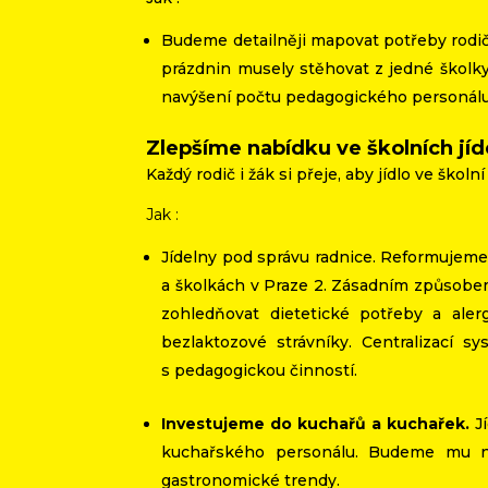
Budeme detailněji mapovat potřeby rodič
prázdnin musely stěhovat z jedné škol
navýšení počtu pedagogického personálu
Zlepšíme nabídku ve školních jí
Každý rodič i žák si přeje, aby jídlo ve školn
Jak :
Jídelny pod správu radnice. Reformujeme
a školkách v Praze 2. Zásadním způsobem 
zohledňovat dietetické potřeby a ale
bezlaktozové strávníky. Centralizací s
s pedagogickou činností.
Investujeme do kuchařů a kuchařek.
J
kuchařského personálu. Budeme mu na
gastronomické trendy.