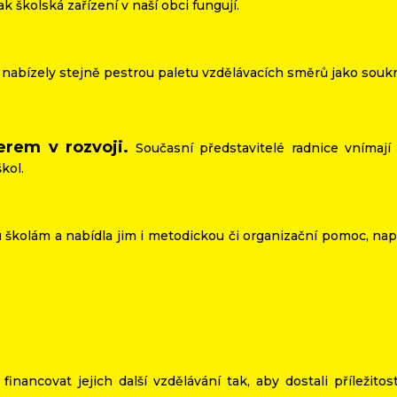
k školská zařízení v naší obci fungují.
 nabízely stejně pestrou paletu vzdělávacích směrů jako soukr
rem v rozvoji.
Současní představitelé radnice vnímají 
kol.
 školám a nabídla jim i metodickou či organizační pomoc, na
.
inancovat jejich další vzdělávání tak, aby dostali příleži