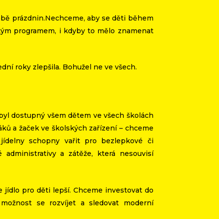
 době prázdnin.Nechceme, aby se děti během
ckým programem, i kdyby to mělo znamenat
ední roky zlepšila. Bohužel ne ve všech.
r byl dostupný všem dětem ve všech školách
žáků a žaček ve školských zařízení – chceme
jídelny schopny vařit pro bezlepkové či
 administrativy a zátěže, která nesouvisí
e jídlo pro děti lepší. Chceme investovat do
možnost se rozvíjet a sledovat moderní