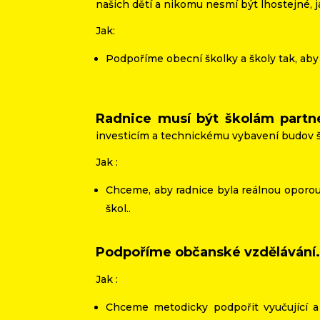
našich dětí a nikomu nesmí být lhostejné, ja
Jak:
Podpoříme obecní školky a školy tak, aby
Radnice musí být školám partne
investicím a technickému vybavení budov š
Jak :
Chceme, aby radnice byla reálnou oporou
škol..
Podpoříme občanské vzdělávání
Jak :
Chceme metodicky podpořit vyučující a f