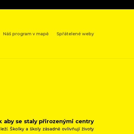
Náš program v mapě
Spřátelené weby
k aby se staly přirozenými centry
eží. Školky a školy zásadně ovlivňují životy