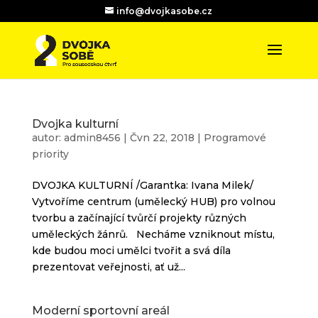
info@dvojkasobe.cz
Dvojka kulturní
autor:
admin8456
|
Čvn 22, 2018
|
Programové
priority
DVOJKA KULTURNÍ /Garantka: Ivana Milek/
Vytvoříme centrum (umělecký HUB) pro volnou
tvorbu a začínající tvůrčí projekty různých
uměleckých žánrů. Necháme vzniknout místu,
kde budou moci umělci tvořit a svá díla
prezentovat veřejnosti, ať už...
Moderní sportovní areál